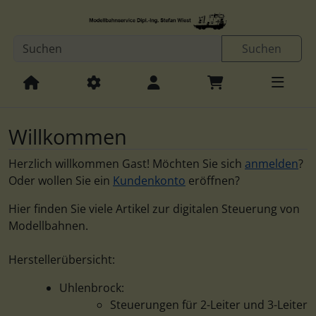
Diese Sprungnavigation (skip link) ist jederzeit zu erreichen
Sprungnavigation
Springe zur Navigation
Springe zum Inhalt
Spri
Suchen
Willkommen
Herzlich willkommen
Gast!
Möchten Sie sich
anmelden
?
Oder wollen Sie ein
Kundenkonto
eröffnen?
Hier finden Sie viele Artikel zur digitalen Steuerung von
Modellbahnen.
Herstellerübersicht:
Uhlenbrock:
Steuerungen für 2-Leiter und 3-Leiter