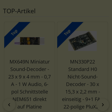
TOP-Artikel
Es folgt ein Produktslider - navigieren Sie mit der Tab-Tas
Top
Top
MX649N Miniatur
MN330P22
Sound-Decoder -
Standard H0
23 x 9 x 4 mm - 0,7
Nicht-Sound-
A - 1 W Audio, 6-
Decoder - 30 x
pol Schnittstelle
15,3 x 2,2 mm -
NEM651 direkt
einseitig - 9+1 FA -
zurück
vor
auf Platine
22-polige PluX22